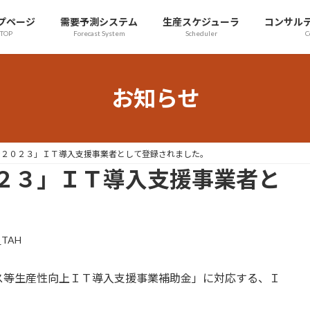
プページ
需要予測システム
生産スケジューラ
コンサル
TOP
Forecast System
Scheduler
C
お知らせ
金２０２３」ＩＴ導入支援事業者として登録されました。
２３」ＩＴ導入支援事業者と
_TAH
ス等生産性向上ＩＴ導入支援事業補助金」に対応する、Ｉ