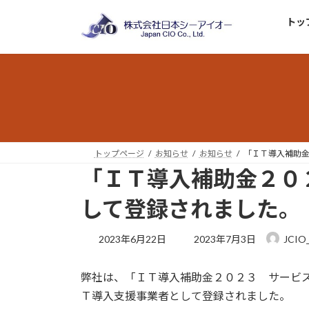
コ
ナ
トッ
ン
ビ
テ
ゲ
ン
ー
ツ
シ
へ
ョ
ス
ン
キ
に
ッ
移
トップページ
お知らせ
お知らせ
「ＩＴ導入補助
プ
動
「ＩＴ導入補助金２０
して登録されました。
最
2023年6月22日
2023年7月3日
JCIO
終
更
弊社は、「ＩＴ導入補助金２０２３ サービ
新
日
Ｔ導入支援事業者として登録されました。
時